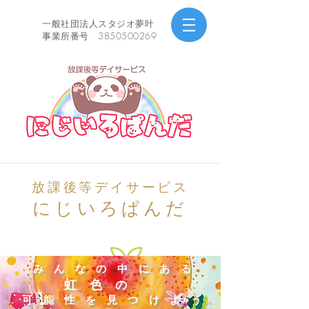
一般社団法人スタジオ夢叶
事業所番号 3850500269
放課後等デイサービス
にじいろぱんだ
み ん な の 中 に あ る
虹 色
の
可 能 性 を 見 つ け よ う