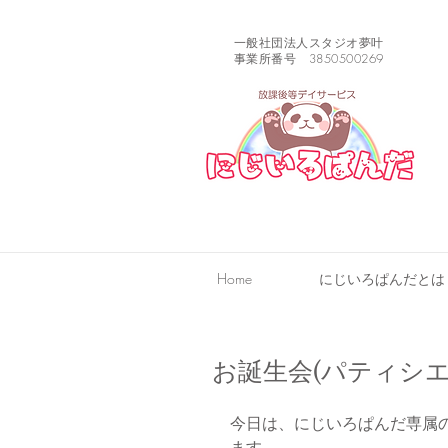
一般社団法人スタジオ夢叶
事業所番号 3850500269
Home
にじいろぱんだとは
お誕生会(パティシ
今日は、にじいろぱんだ専属
ます。