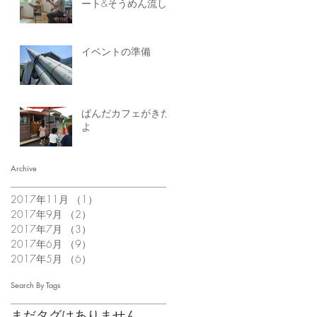
ート&そうめん流し
イベントの準備
ぱんだカフェがきた
よ
Archive
2017年11月
（1）
1件の記事
2017年9月
（2）
2件の記事
2017年7月
（3）
3件の記事
2017年6月
（9）
9件の記事
2017年5月
（6）
6件の記事
Search By Tags
まだタグはありません。