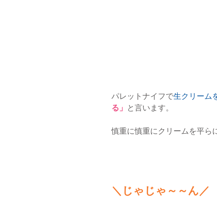
パレットナイフで
生クリーム
る」
と言います。
慎重に慎重にクリームを平ら
＼じゃじゃ～～ん／